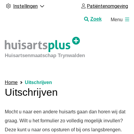
Instellingen
Patiëntenomgeving
H
Zoek
Menu
o
o
f
d
m
Huisartsenmaatschap Trynwalden
e
n
u
Home
Uitschrijven
Uitschrijven
Mocht u naar een andere huisarts gaan dan horen wij dat
graag. Wilt u het formulier zo volledig mogelijk invullen?
Deze kunt u naar ons opsturen of bij ons langsbrengen.