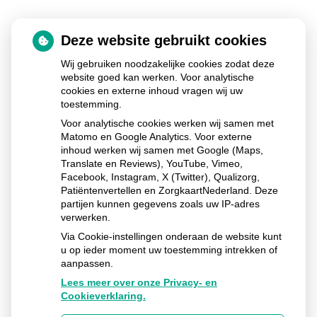
Als u deze praktijk wilt verlaten omdat u ontevreden bent
Deze website gebruikt cookies
dan horen wij dat ook graag, zodat wij indien mogelijk
Wij gebruiken noodzakelijke cookies zodat deze
onze zorg kunnen verbeteren!
website goed kan werken. Voor analytische
cookies en externe inhoud vragen wij uw
toestemming.
Download formulier
(erop klikken dan komt het formulier
Voor analytische cookies werken wij samen met
tevoorschijn uit de bijlage)
Matomo en Google Analytics. Voor externe
inhoud werken wij samen met Google (Maps,
Translate en Reviews), YouTube, Vimeo,
Facebook, Instagram, X (Twitter), Qualizorg,
Patiëntenvertellen en ZorgkaartNederland. Deze
Ga
partijen kunnen gegevens zoals uw IP-adres
naar
verwerken.
het
begin
Via Cookie-instellingen onderaan de website kunt
van
u op ieder moment uw toestemming intrekken of
de
aanpassen.
pagin
Lees meer over onze Privacy- en
Cookieverklaring.
Huisartsenmaatschap Trynwalden