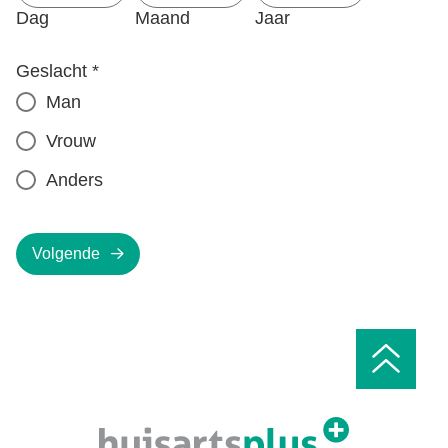
Dag
Maand
Jaar
Geslacht
*
Man
Vrouw
Anders
Volgende
Ga
naar
het
begin
van
de