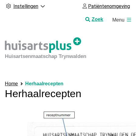
Instellingen
Patiëntenomgeving
H
Zoek
Menu
o
o
f
d
m
Huisartsenmaatschap Trynwalden
e
n
u
Home
Herhaalrecepten
Herhaalrecepten