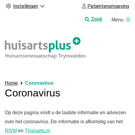
Instellingen
Patiëntenomgeving
H
Zoek
Menu
o
o
f
d
m
Huisartsenmaatschap Trynwalden
e
n
u
Home
Coronavirus
Coronavirus
Op deze pagina vindt u de laatste informatie en adviezen
over het coronavirus. De informatie is afkomstig van het
RIVM
en
Thuisarts.nl
.