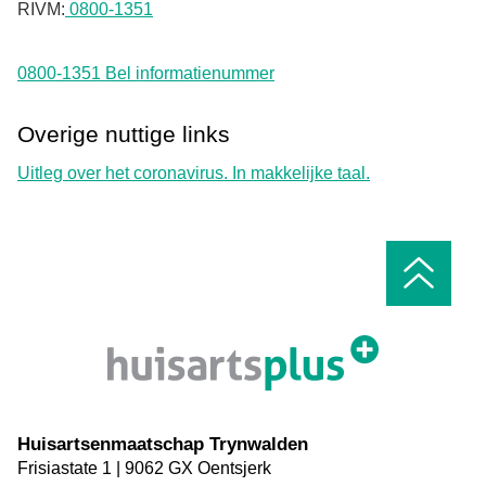
RIVM:
0800-1351
0800-1351 Bel informatienummer
Overige nuttige links
Uitleg over het coronavirus. In makkelijke taal.
Ga
naar
het
begin
van
de
pagin
Huisartsenmaatschap Trynwalden
Frisiastate
1
9062 GX
Oentsjerk