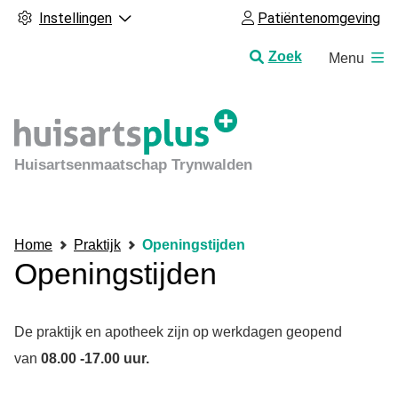
Instellingen
Patiëntenomgeving
H
Zoek
Menu
o
o
f
d
m
Huisartsenmaatschap Trynwalden
e
n
u
Home
Praktijk
Openingstijden
Openingstijden
De praktijk en apotheek zijn op werkdagen geopend
van
08.00 -17.00 uur.