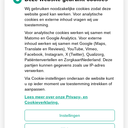
adviezen en het opvragen van uitslagen.
Wij gebruiken noodzakelijke cookies zodat deze
Alle huisartsen hebben een terugbelspreekuur. U kunt
website goed kan werken. Voor analytische
cookies en externe inhoud vragen wij uw
hiervoor een afspraak maken bij de assistente. U wordt
toestemming.
dan op de afgesproken dag door de huisarts gebeld na
Voor analytische cookies werken wij samen met
15.00 uur, indien mogelijk belt de arts u eerder die dag.
Matomo en Google Analytics. Voor externe
inhoud werken wij samen met Google (Maps,
Translate en Reviews), YouTube, Vimeo,
Facebook, Instagram, X (Twitter), Qualizorg,
Patiëntenvertellen en ZorgkaartNederland. Deze
Ga
partijen kunnen gegevens zoals uw IP-adres
naar
verwerken.
het
begin
Via Cookie-instellingen onderaan de website kunt
van
u op ieder moment uw toestemming intrekken of
de
aanpassen.
pagin
Lees meer over onze Privacy- en
Cookieverklaring.
Huisartsenmaatschap Trynwalden
Instellingen
Frisiastate
1
9062 GX
Oentsjerk
Uw Zorg Online
Privacy verklaring
|
Cookie-