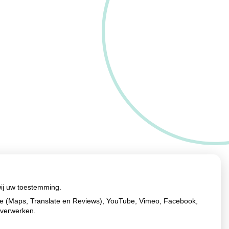
wij uw toestemming.
le (Maps, Translate en Reviews), YouTube, Vimeo, Facebook,
 verwerken.
Ga
naar