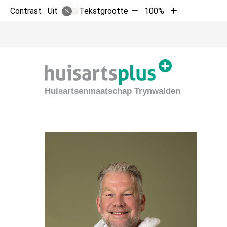
Tekst
Tekst
Contrast
Tekstgrootte
100%
Uit
verkleinen
vergroten
met
met
10%
10%
Huisartsenmaatschap Trynwalden