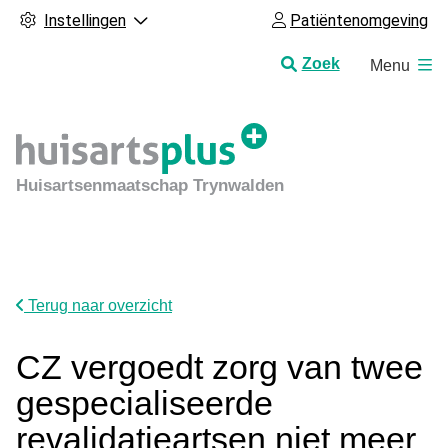
Instellingen
Patiëntenomgeving
H
Zoek
Menu
o
o
f
d
m
Huisartsenmaatschap Trynwalden
e
n
u
Terug naar overzicht
CZ vergoedt zorg van twee
gespecialiseerde
revalidatieartsen niet meer