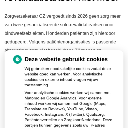
Zorgverzekeraar CZ vergoedt sinds 2026 geen zorg meer
van twee gespecialiseerde solo-revalidatieartsen voor
bindweefselziekten. Honderden patiënten zijn hierdoor
gedupeerd. Volgens patiëntenorganisaties is passende
alternatieve zorg niet beschikbaar. Zij roepen op
Deze website gebruikt cookies
meldingen te doen bij de Nederlandse Zorgautoriteit.
Wij gebruiken noodzakelijke cookies zodat deze
website goed kan werken. Voor analytische
cookies en externe inhoud vragen wij uw
Lees het hele artikel op:
Nationale zorggids
toestemming.
Voor analytische cookies werken wij samen met
Publicatiedatum:
20-01-2026
Matomo en Google Analytics. Voor externe
inhoud werken wij samen met Google (Maps,
Translate en Reviews), YouTube, Vimeo,
Facebook, Instagram, X (Twitter), Qualizorg,
Patiëntenvertellen en ZorgkaartNederland. Deze
Ga
partijen kunnen gegevens zoals uw IP-adres
naar